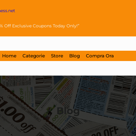
ss.net
0% Off Exclusive Coupons Today Only!”
Home
Categorie
Store
Blog
Compra Ora
Blog