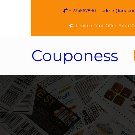
Vai
+1234567890
admin@coupone
al
contenuto
Limited-Time Offer: Extra 1
Couponess