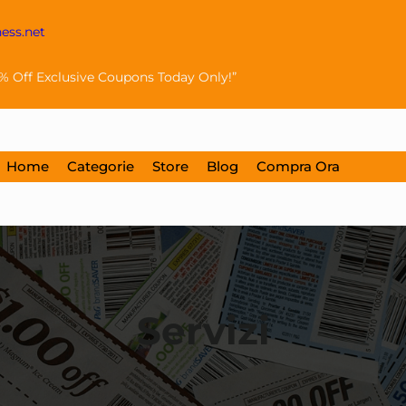
ss.net
0% Off Exclusive Coupons Today Only!”
Home
Categorie
Store
Blog
Compra Ora
Servizi