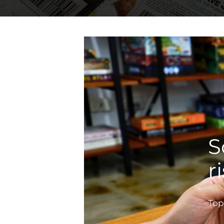
S
r
Top