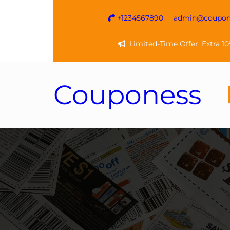
Vai
+1234567890
admin@coupone
al
contenuto
Limited-Time Offer: Extra 1
Couponess