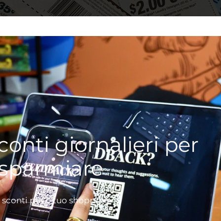
conti giornalieri per
isparmiare
 sconti per il tuo shopping